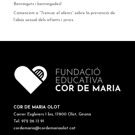
Benvinguts i benvingudes!
Comencem a “Trencar el silenci” sobre la prevenció de
l’abús sexual dels infants i joves.
COR DE MARIA OLOT
Carrer Esgleiers 1 bis, 17800 Olot, Girona
Tel. 972 26 13 91
cordemaria@cordemariaolot.cat