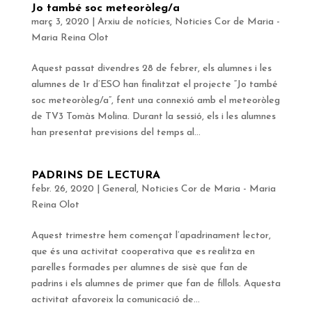
Jo també soc meteoròleg/a
març 3, 2020
|
Arxiu de notícies
,
Noticies Cor de Maria -
Maria Reina Olot
Aquest passat divendres 28 de febrer, els alumnes i les
alumnes de 1r d’ESO han finalitzat el projecte “Jo també
soc meteoròleg/a”, fent una connexió amb el meteoròleg
de TV3 Tomàs Molina. Durant la sessió, els i les alumnes
han presentat previsions del temps al...
PADRINS DE LECTURA
febr. 26, 2020
|
General
,
Noticies Cor de Maria - Maria
Reina Olot
Aquest trimestre hem començat l’apadrinament lector,
que és una activitat cooperativa que es realitza en
parelles formades per alumnes de sisè que fan de
padrins i els alumnes de primer que fan de fillols. Aquesta
activitat afavoreix la comunicació de...