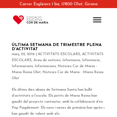
Carrer Esgleiers 1 bis, 17800 Olot, Girona
ÚLTIMA SETMANA DE TRIMESTRE PLENA
D’ACTIVITAT
març 22, 2016
|
ACTIVITATS ESCOLARS
,
ACTIVITATS
ESCOLARS
,
Arxiu de notícies
,
Informacio
,
Informacio
,
Informacions
,
Informacions
,
Noticies Cor de Maria -
Maria Reina Olot
,
Noticies Cor de Maria - Maria Reina
Olot
Els últims dies abans de Setmana Santa han bullit
d’activitats a l’escola. Els petits de Maria Reina han
gaudit del projecte cantautor, amb la col·laboració d’en
Pep Puigdemont. Els nens i nenes de primària han après i
han gaudit de valent amb els...