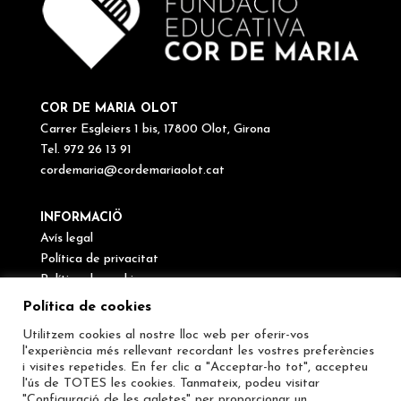
COR DE MARIA OLOT
Carrer Esgleiers 1 bis, 17800 Olot, Girona
Tel. 972 26 13 91
cordemaria@cordemariaolot.cat
INFORMACIÖ
Avís legal
Política de privacitat
Política de cookies
Canal de denúncies
Política de cookies
Utilitzem cookies al nostre lloc web per oferir-vos
SEGUEIX-NOS
l'experiència més rellevant recordant les vostres preferències
i visites repetides. En fer clic a "Acceptar-ho tot", accepteu
l'ús de TOTES les cookies. Tanmateix, podeu visitar
"Configuració de les galetes" per proporcionar un