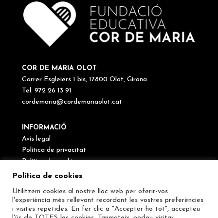
COR DE MARIA OLOT
Carrer Esgleiers 1 bis, 17800 Olot, Girona
Tel. 972 26 13 91
cordemaria@cordemariaolot.cat
INFORMACIÖ
Avís legal
Política de privacitat
Política de cookies
Canal de denúncies
Política de cookies
Utilitzem cookies al nostre lloc web per oferir-vos
SEGUEIX-NOS
l'experiència més rellevant recordant les vostres preferències
i visites repetides. En fer clic a "Acceptar-ho tot", accepteu
l'ús de TOTES les cookies. Tanmateix, podeu visitar