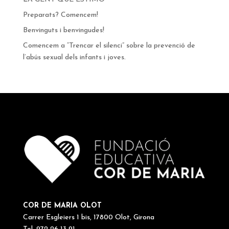
Preparats? Comencem!
Benvinguts i benvingudes!
Comencem a “Trencar el silenci” sobre la prevenció de
l’abús sexual dels infants i joves.
COR DE MARIA OLOT
Carrer Esgleiers 1 bis, 17800 Olot, Girona